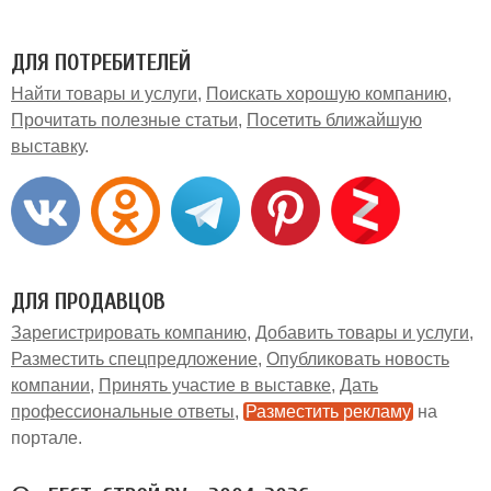
ДЛЯ ПОТРЕБИТЕЛЕЙ
Найти товары и услуги
Поискать хорошую компанию
Прочитать полезные статьи
Посетить ближайшую
выставку
ДЛЯ ПРОДАВЦОВ
Зарегистрировать компанию
Добавить товары и услуги
Разместить спецпредложение
Опубликовать новость
компании
Принять участие в выставке
Дать
профессиональные ответы
Разместить рекламу
на
портале