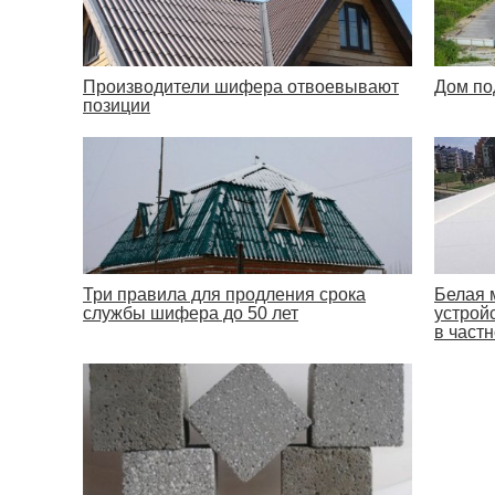
Производители шифера отвоевывают
Дом по
позиции
Три правила для продления срока
Белая 
службы шифера до 50 лет
устрой
в част