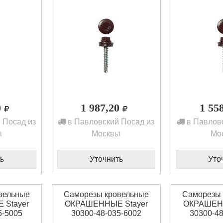
0
1 987,20
1 55
 Посад из
в Павловский Посад из
в Павловс
ы
Москвы
Мо
ь
Уточнить
Уто
вельные
Саморезы кровельные
Саморезы 
Stayer
ОКРАШЕННЫЕ Stayer
ОКРАШЕНН
5-5005
30300-48-035-6002
30300-48