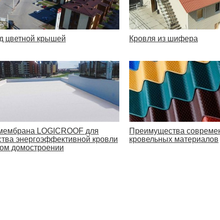
д цветной крышей
Кровля из шифера
Преимущества совреме
мембрана LOGICROOF для
кровельных материалов
ства энергоэффективной кровли
ном домостроении