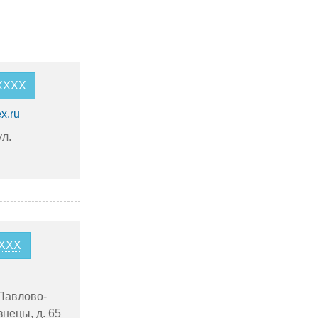
6XXXX
x.ru
л.
XXXX
Павлово-
знецы, д. 65