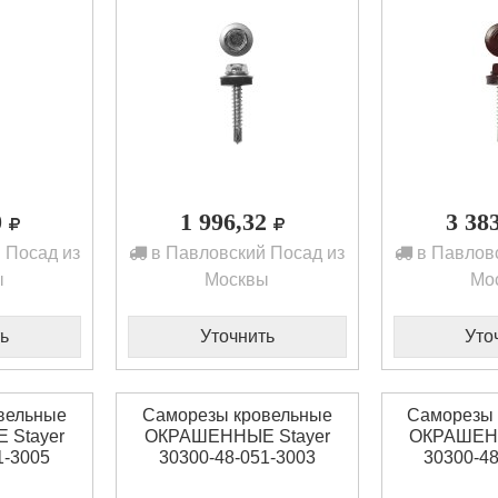
0
1 996,32
3 38
 Посад из
в Павловский Посад из
в Павловс
ы
Москвы
Мо
ь
Уточнить
Уто
вельные
Саморезы кровельные
Саморезы 
Stayer
ОКРАШЕННЫЕ Stayer
ОКРАШЕНН
1-3005
30300-48-051-3003
30300-48