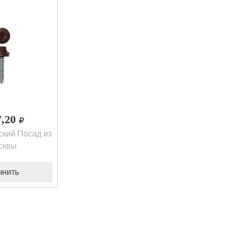
7,20
кий Посад из
сквы
чнить